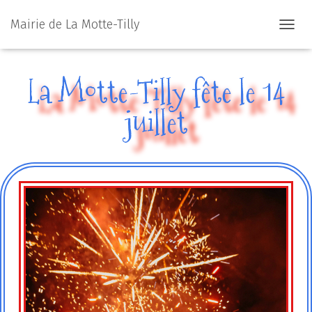
Mairie de La Motte-Tilly
D
É
P
L
La Motte-Tilly fête le 14
I
E
juillet
R
L
A
N
A
V
I
G
A
T
I
O
N