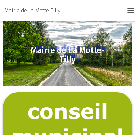
Mairie de La Motte-Tilly
D
É
P
L
I
E
Mairie de La Motte-
R
L
Tilly
A
N
A
V
I
G
A
T
I
O
N